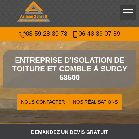
03 59 28 30 78
06 43 39 07 89
ENTREPRISE D'ISOLATION DE
TOITURE ET COMBLE À SURGY
58500
NOUS CONTACTER
NOS RÉALISATIONS
DEMANDEZ UN DEVIS GRATUIT