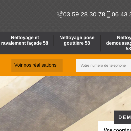
03 59 28 30 78
06 43 
Nettoyage et
Nettoyage pose
Netto
ravalement façade 58
gouttière 58
demoussage
58
Voir nos réalisations
DEM
Vos coordo