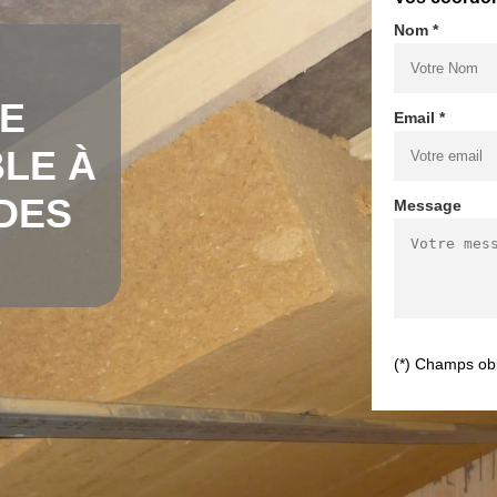
Nom *
DE
Email *
LE À
DES
Message
(*) Champs obl