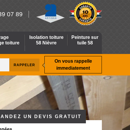
39 07 89
yage
Isolation toiture
Peinture sur
 toiture
58 Nièvre
tuile 58
On vous rappelle
immediatement
ANDEZ UN DEVIS GRATUIT
nnées