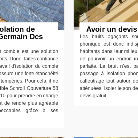
olation de
Avoir un devis
Germain Des
Les bruits agaçants so
phonique est donc indis
 comble est une solution
habitants dans leur milieu
its. Donc, faites confiance
de pourvoir un endroit in
avail d'isolation du comble
parfaite. Le bruit n’est 
ssure une forte étanchéité
passage à isolation phon
ntempéries. Pour cela, il ne
calfeutrage tout autour d
sible Schroll Couverture 58
atténuées. Isoler le son 
210 pour prendre en charge
devis gratuit.
ut de rendre plus agréable
mpeccables grâce à ses