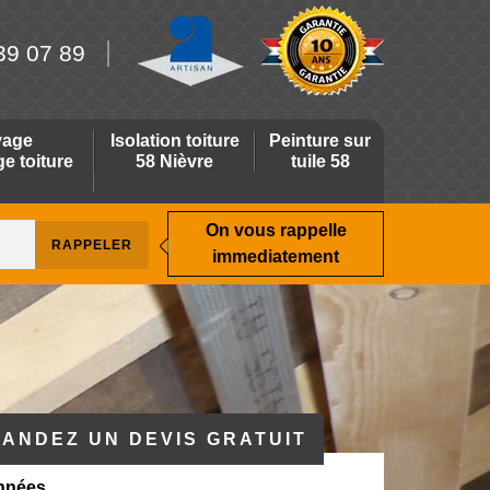
39 07 89
yage
Isolation toiture
Peinture sur
 toiture
58 Nièvre
tuile 58
On vous rappelle
immediatement
ANDEZ UN DEVIS GRATUIT
nnées