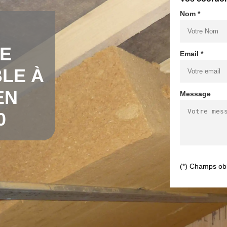
Nom *
DE
Email *
LE À
EN
Message
0
(*) Champs obl