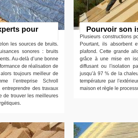
xperts pour
Pourvoir son i
Plusieurs constructions p
elon les sources de bruits.
Pourtant, ils absorbent 
isances sonores : bruits
plafond. Cette grande all
ements. Au-delà d’une bonne
grâce à une mise en isol
rformance de réalisation de
diffusant ou l'isolation
 alors toujours meilleur de
jusqu’à 97 % de la chaleu
me l’entreprise Schroll
température par l'extérieu
 entreprendre des travaux
maison et règle le process
e de trouver les meilleures
rgétiques.