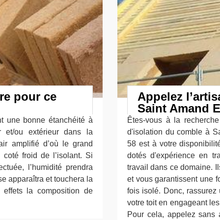
ure pour ce
Appelez l’arti
Saint Amand E
nt une bonne étanchéité à
Êtes-vous à la recherche 
ur et/ou extérieur dans la
d'isolation du comble à 
ir amplifié d’où le grand
58 est à votre disponibili
coté froid de l’isolant. Si
dotés d'expérience en tra
ectuée, l’humidité prendra
travail dans ce domaine. I
e apparaîtra et touchera la
et vous garantissent une fo
r effets la composition de
fois isolé. Donc, rassure
votre toit en engageant les
Pour cela, appelez sans a