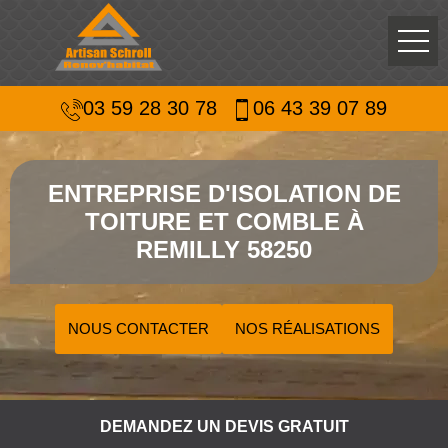
03 59 28 30 78
06 43 39 07 89
ENTREPRISE D'ISOLATION DE
TOITURE ET COMBLE À
REMILLY 58250
NOUS CONTACTER
NOS RÉALISATIONS
DEMANDEZ UN DEVIS GRATUIT