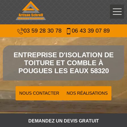
03 59 28 30 78
06 43 39 07 89
ENTREPRISE D'ISOLATION DE
TOITURE ET COMBLE À
POUGUES LES EAUX 58320
NOUS CONTACTER
NOS RÉALISATIONS
DEMANDEZ UN DEVIS GRATUIT