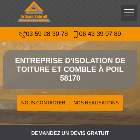
03 59 28 30 78
06 43 39 07 89
ENTREPRISE D'ISOLATION DE
TOITURE ET COMBLE À POIL
58170
NOUS CONTACTER
NOS RÉALISATIONS
DEMANDEZ UN DEVIS GRATUIT