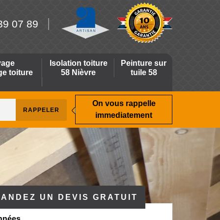
39 07 89
yage
Isolation toiture
Peinture sur
 toiture
58 Nièvre
tuile 58
On vous rappelle
immediatement
ANDEZ UN DEVIS GRATUIT
nnées