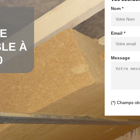
Nom *
DE
Email *
LE À
0
Message
(*) Champs obl