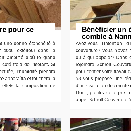
ure pour ce
Bénéficier un 
comble à Nan
nt une bonne étanchéité à
Avez-vous l'intention d
ur et/ou extérieur dans la
couverture? Vous n'avez 
ir amplifié d’où le grand
ou à qui appeler? Dans c
coté froid de l’isolant. Si
rejoindre Schroll Couve
ectuée, l’humidité prendra
pour confier votre travail
e apparaîtra et touchera la
58 vous propose une rédu
r effets la composition de
d'une isolation de comble e
Donc, profitez cette prix r
appel Schroll Couverture 