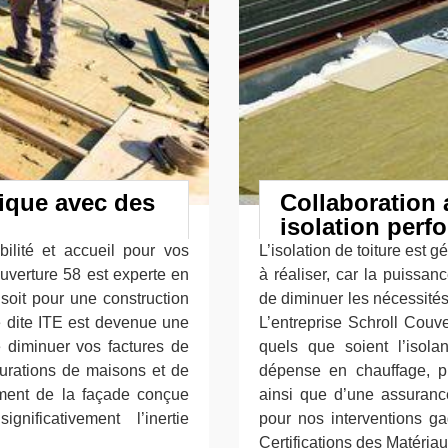
mique avec des
Collaboration 
isolation perf
ilité et accueil pour vos
L’isolation de toiture est 
ouverture 58 est experte en
à réaliser, car la puissan
 soit pour une construction
de diminuer les nécessités d
e dite ITE est devenue une
L’entreprise Schroll Couve
e diminuer vos factures de
quels que soient l’isola
gurations de maisons et de
dépense en chauffage, pr
ement de la façade conçue
ainsi que d’une assurance
nificativement l’inertie
pour nos interventions ga
Certifications des Matériau