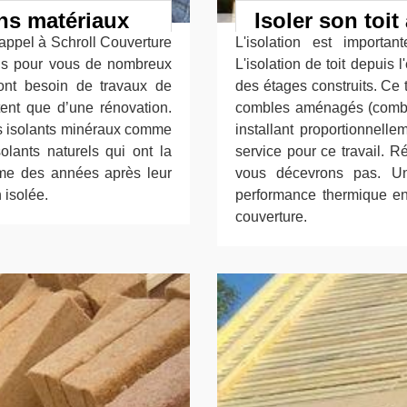
ons matériaux
Isoler son toi
 appel à Schroll Couverture
L'isolation est importa
ns pour vous de nombreux
L'isolation de toit depuis
 ont besoin de travaux de
des étages construits. Ce t
tent que d’une rénovation.
combles aménagés (combl
des isolants minéraux comme
installant proportionnelle
olants naturels qui ont la
service pour ce travail. R
me des années après leur
vous décevrons pas. Un
 isolée.
performance thermique en
couverture.