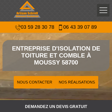
03 59 28 30 78
06 43 39 07 89
ENTREPRISE D'ISOLATION DE
TOITURE ET COMBLE À
MOUSSY 58700
NOUS CONTACTER
NOS RÉALISATIONS
DEMANDEZ UN DEVIS GRATUIT