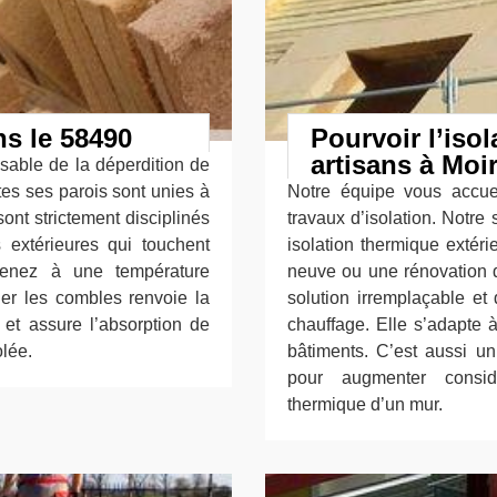
ns le 58490
Pourvoir l’iso
artisans à Moi
sable de la déperdition de
utes ses parois sont unies à
Notre équipe vous accuei
sont strictement disciplinés
travaux d’isolation. Notre
 extérieures qui touchent
isolation thermique extéri
venez à une température
neuve ou une rénovation d
oler les combles renvoie la
solution irremplaçable et
et assure l’absorption de
chauffage. Elle s’adapte 
olée.
bâtiments. C’est aussi u
pour augmenter considér
thermique d’un mur.