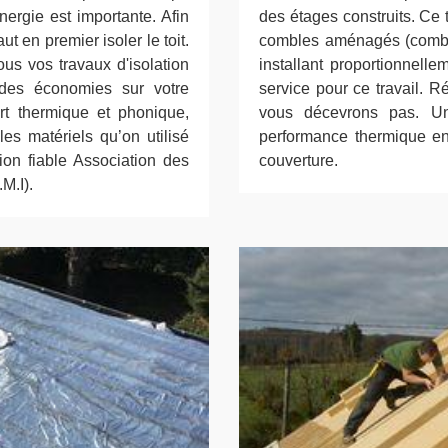
nergie est importante. Afin
des étages construits. Ce t
ut en premier isoler le toit.
combles aménagés (combl
ous vos travaux d'isolation
installant proportionnelle
s des économies sur votre
service pour ce travail. R
rt thermique et phonique,
vous décevrons pas. Un
es matériels qu’on utilisé
performance thermique en
ion fiable Association des
couverture.
M.I).