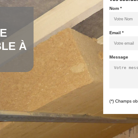
Nom *
DE
Email *
LE À
Message
(*) Champs obl