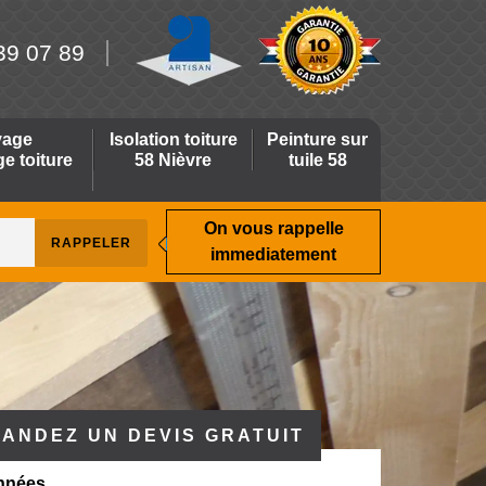
39 07 89
yage
Isolation toiture
Peinture sur
 toiture
58 Nièvre
tuile 58
On vous rappelle
immediatement
ANDEZ UN DEVIS GRATUIT
nnées