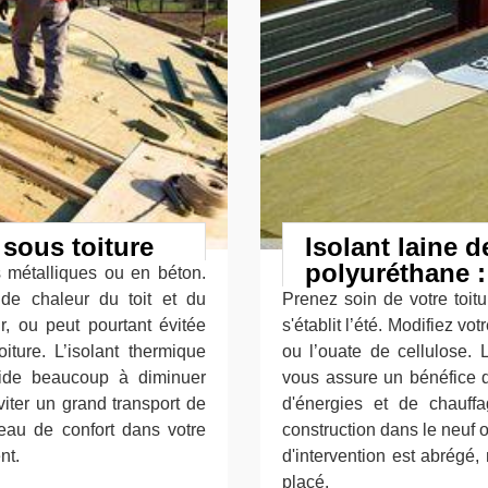
 sous toiture
Isolant laine d
polyuréthane :
s métalliques ou en béton.
 de chaleur du toit et du
Prenez soin de votre toitu
r, ou peut pourtant évitée
s'établit l’été. Modifiez vo
ture. L’isolant thermique
ou l’ouate de cellulose. 
 aide beaucoup à diminuer
vous assure un bénéfice d
iter un grand transport de
d'énergies et de chauff
iveau de confort dans votre
construction dans le neuf 
nt.
d'intervention est abrégé
placé.