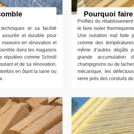
 comble
Pourquoi faire 
Profitez du rétablissement 
techniques et sa facilité
le faire isoler thermiqueme
te, assurée et durable pour
Une isolation mal faite
es maisons en rénovation et
comme des températures
isponible dans les magasins
même d’autres dégâts p
ises réputées comme Schroll
grande accumulation d
solant et de sa rénovation.
champignons ou de taches s
efois en ôtant la laine ou
mécanique, les défectuosit
x.
verre près des conduits de 