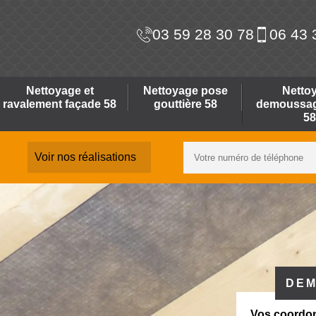
03 59 28 30 78
06 43 
Nettoyage et
Nettoyage pose
Netto
ravalement façade 58
gouttière 58
demoussage
58
Voir nos réalisations
DEM
Vos coordo