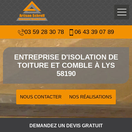
03 59 28 30 78
06 43 39 07 89
ENTREPRISE D'ISOLATION DE
TOITURE ET COMBLE À LYS
58190
NOUS CONTACTER
NOS RÉALISATIONS
DEMANDEZ UN DEVIS GRATUIT