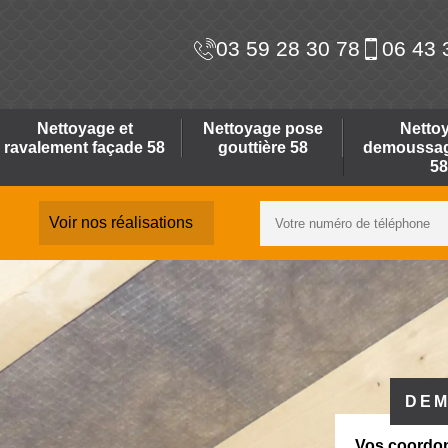
03 59 28 30 78
06 43 
Nettoyage et
Nettoyage pose
Netto
ravalement façade 58
gouttière 58
demoussage
58
Voir nos réalisations
DEM
Vos coordo