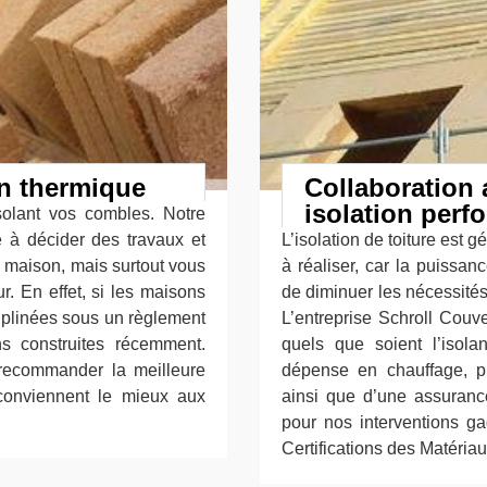
on thermique
Collaboration 
isolation perf
solant vos combles. Notre
e à décider des travaux et
L’isolation de toiture est 
e maison, mais surtout vous
à réaliser, car la puissan
r. En effet, si les maisons
de diminuer les nécessités d
iplinées sous un règlement
L’entreprise Schroll Couve
ns construites récemment.
quels que soient l’isola
 recommander la meilleure
dépense en chauffage, pr
conviennent le mieux aux
ainsi que d’une assurance
pour nos interventions ga
Certifications des Matériau