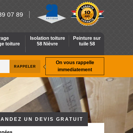
39 07 89
yage
Isolation toiture
Peinture sur
 toiture
58 Nièvre
tuile 58
On vous rappelle
immediatement
ANDEZ UN DEVIS GRATUIT
nnées