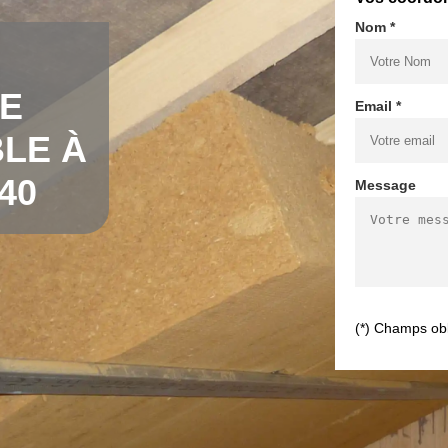
Nom *
DE
Email *
LE À
40
Message
(*) Champs obl