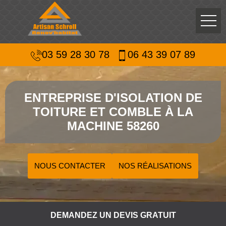
03 59 28 30 78
06 43 39 07 89
ENTREPRISE D'ISOLATION DE
TOITURE ET COMBLE À LA
MACHINE 58260
NOUS CONTACTER
NOS RÉALISATIONS
DEMANDEZ UN DEVIS GRATUIT