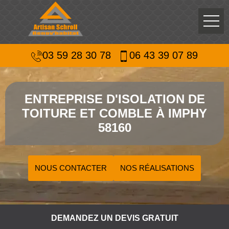
03 59 28 30 78
06 43 39 07 89
ENTREPRISE D'ISOLATION DE
TOITURE ET COMBLE À IMPHY
58160
NOUS CONTACTER
NOS RÉALISATIONS
DEMANDEZ UN DEVIS GRATUIT