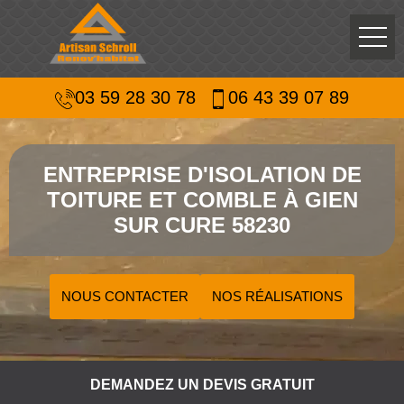
03 59 28 30 78
06 43 39 07 89
ENTREPRISE D'ISOLATION DE
TOITURE ET COMBLE À GIEN
SUR CURE 58230
NOUS CONTACTER
NOS RÉALISATIONS
DEMANDEZ UN DEVIS GRATUIT