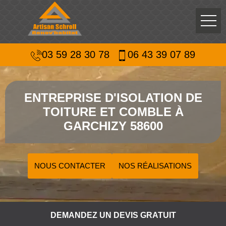
03 59 28 30 78
06 43 39 07 89
ENTREPRISE D'ISOLATION DE
TOITURE ET COMBLE À
GARCHIZY 58600
NOUS CONTACTER
NOS RÉALISATIONS
DEMANDEZ UN DEVIS GRATUIT