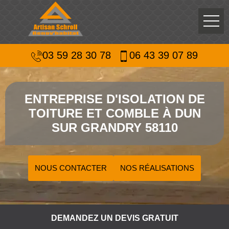
03 59 28 30 78
06 43 39 07 89
ENTREPRISE D'ISOLATION DE
TOITURE ET COMBLE À DUN
SUR GRANDRY 58110
NOUS CONTACTER
NOS RÉALISATIONS
DEMANDEZ UN DEVIS GRATUIT