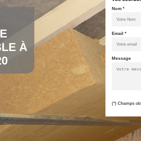
Nom *
DE
Email *
LE À
20
Message
(*) Champs obl