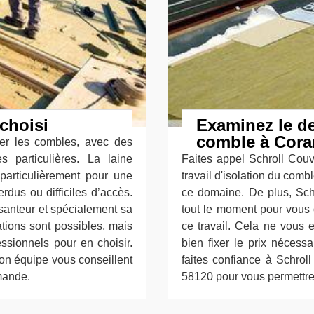
choisi
Examinez le de
comble à Cora
ler les combles, avec des
ès particulières. La laine
Faites appel Schroll Couv
particulièrement pour une
travail d'isolation du combl
dus ou difficiles d’accès.
ce domaine. De plus, Schr
esanteur et spécialement sa
tout le moment pour vous o
ations sont possibles, mais
ce travail. Cela ne vous 
essionnels pour en choisir.
bien fixer le prix nécessa
son équipe vous conseillent
faites confiance à Schrol
mande.
58120 pour vous permettre 