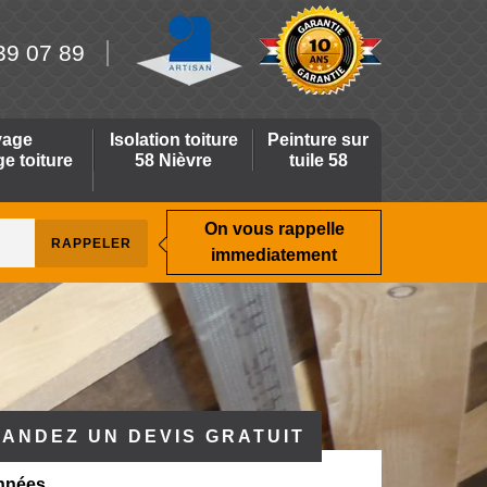
39 07 89
yage
Isolation toiture
Peinture sur
 toiture
58 Nièvre
tuile 58
On vous rappelle
immediatement
ANDEZ UN DEVIS GRATUIT
nnées