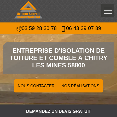
03 59 28 30 78
06 43 39 07 89
ENTREPRISE D'ISOLATION DE
TOITURE ET COMBLE À CHITRY
LES MINES 58800
NOUS CONTACTER
NOS RÉALISATIONS
DEMANDEZ UN DEVIS GRATUIT