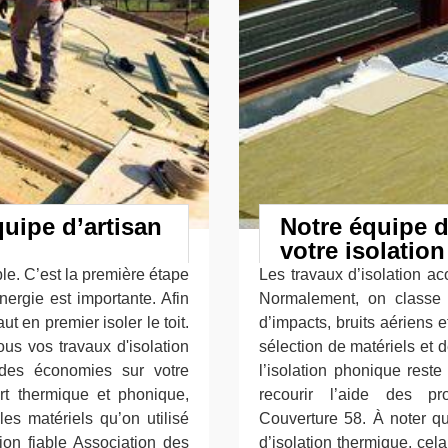
uipe d’artisan
Notre équipe d
votre isolatio
ble. C’est la première étape
Les travaux d’isolation ac
nergie est importante. Afin
Normalement, on classe 
ut en premier isoler le toit.
d’impacts, bruits aériens 
ous vos travaux d'isolation
sélection de matériels et 
s des économies sur votre
l’isolation phonique reste
rt thermique et phonique,
recourir l’aide des pr
es matériels qu’on utilisé
Couverture 58. À noter q
ion fiable Association des
d’isolation thermique, cel