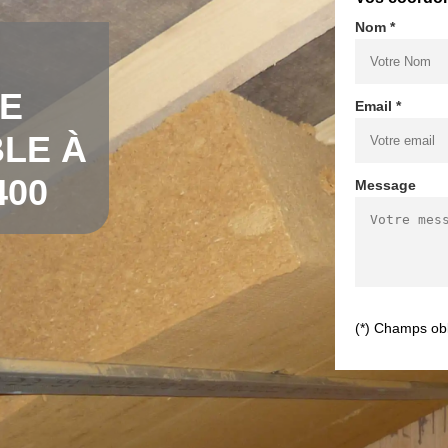
Nom *
DE
Email *
LE À
400
Message
(*) Champs obl