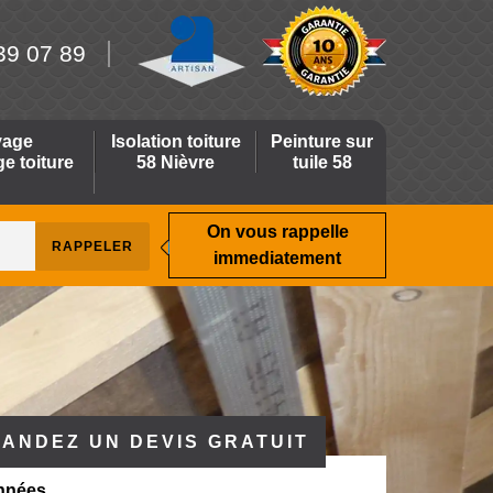
39 07 89
yage
Isolation toiture
Peinture sur
 toiture
58 Nièvre
tuile 58
On vous rappelle
immediatement
ANDEZ UN DEVIS GRATUIT
nnées