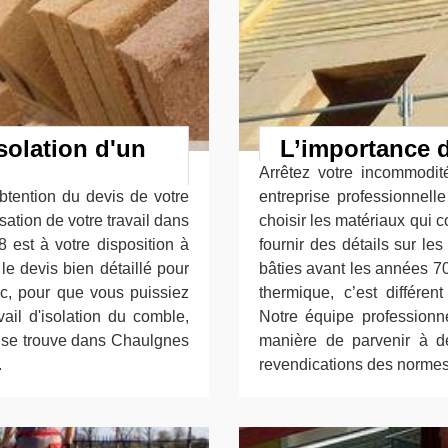
solation d'un
L’importance d
Arrêtez votre incommodit
btention du devis de votre
entreprise professionnell
isation de votre travail dans
choisir les matériaux qui 
 est à votre disposition à
fournir des détails sur le
le devis bien détaillé pour
bâties avant les années 7
nc, pour que vous puissiez
thermique, c’est différe
vail d'isolation du comble,
Notre équipe professionn
i se trouve dans Chaulgnes
manière de parvenir à d
.
revendications des normes