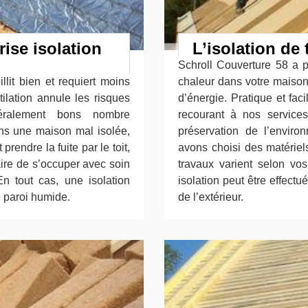
rise isolation
L’isolation de 
Schroll Couverture 58 a po
llit bien et requiert moins
chaleur dans votre maison.
tilation annule les risques
d’énergie. Pratique et fa
éralement bons nombre
recourant à nos services.
ans une maison mal isolée,
préservation de l’enviro
rendre la fuite par le toit,
avons choisi des matériel
aire de s’occuper avec soin
travaux varient selon vos
En tout cas, une isolation
isolation peut être effectué
e paroi humide.
de l’extérieur.