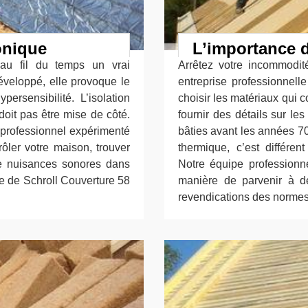
onique
L’importance d
t au fil du temps un vrai
Arrêtez votre incommodit
éveloppé, elle provoque le
entreprise professionnell
persensibilité. L’isolation
choisir les matériaux qui 
oit pas être mise de côté.
fournir des détails sur le
rofessionnel expérimenté
bâties avant les années 7
ôler votre maison, trouver
thermique, c’est différe
 de nuisances sonores dans
Notre équipe professionn
pe de Schroll Couverture 58
manière de parvenir à d
revendications des normes