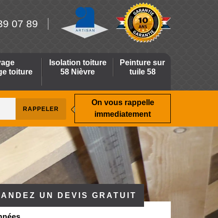
39 07 89
yage
Isolation toiture
Peinture sur
 toiture
58 Nièvre
tuile 58
On vous rappelle
immediatement
ANDEZ UN DEVIS GRATUIT
nnées