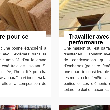
ure pour ce
Travailler avec
performante
nt une bonne étanchéité à
Une maison qui est parfait
ur et/ou extérieur dans la
d’entretien. L’isolation a
ir amplifié d’où le grand
de condensation qui 
coté froid de l’isolant. Si
d’embarras (peinture, fen
ectuée, l’humidité prendra
une quantité considérable d
e apparaîtra et touchera la
les murs ou les fenêtres. 
r effets la composition de
particulier ces éléments 
toiture ne doit en aucun ca