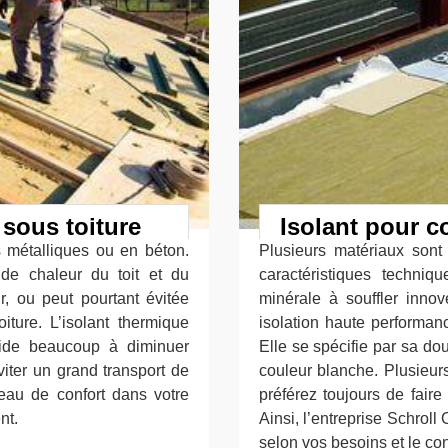
 sous toiture
Isolant pour c
s métalliques ou en béton.
Plusieurs matériaux sont
 de chaleur du toit et du
caractéristiques techniqu
r, ou peut pourtant évitée
minérale à souffler inno
ture. L’isolant thermique
isolation haute performan
 aide beaucoup à diminuer
Elle se spécifie par sa do
iter un grand transport de
couleur blanche. Plusieurs
iveau de confort dans votre
préférez toujours de faire
nt.
Ainsi, l’entreprise Schrol
selon vos besoins et le c