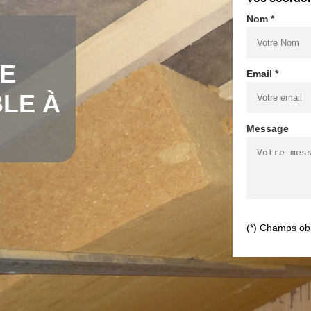
Nom *
DE
Email *
LE À
Message
(*) Champs obl