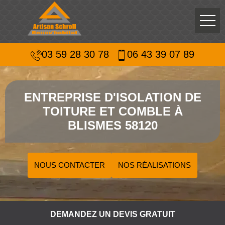
03 59 28 30 78
06 43 39 07 89
ENTREPRISE D'ISOLATION DE
TOITURE ET COMBLE À
BLISMES 58120
NOUS CONTACTER
NOS RÉALISATIONS
DEMANDEZ UN DEVIS GRATUIT