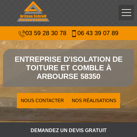
03 59 28 30 78
06 43 39 07 89
ENTREPRISE D'ISOLATION DE
TOITURE ET COMBLE À
ARBOURSE 58350
NOUS CONTACTER
NOS RÉALISATIONS
DEMANDEZ UN DEVIS GRATUIT