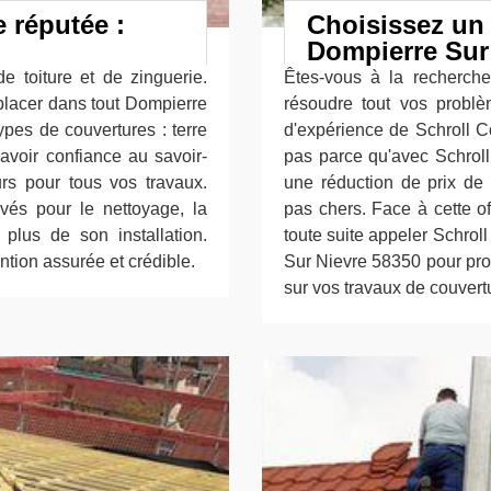
e réputée :
Choisissez un 
Dompierre Sur 
e toiture et de zinguerie.
Êtes-vous à la recherche
éplacer dans tout Dompierre
résoudre tout vos probl
ypes de couvertures : terre
d'expérience de Schroll Co
 avoir confiance au savoir-
pas parce qu'avec Schroll 
rs pour tous vos travaux.
une réduction de prix d
és pour le nettoyage, la
pas chers. Face à cette o
 plus de son installation.
toute suite appeler Schrol
ntion assurée et crédible.
Sur Nievre 58350 pour profit
sur vos travaux de couvert