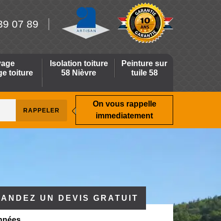
39 07 89
yage
Isolation toiture
Peinture sur
 toiture
58 Nièvre
tuile 58
On vous rappelle
immediatement
ANDEZ UN DEVIS GRATUIT
nnées