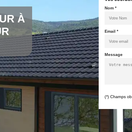
Nom *
UR À
UR
Email *
0
Message
(*) Champs obl