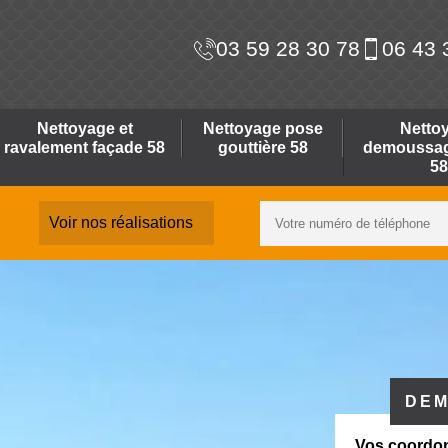
03 59 28 30 78
06 43 
Nettoyage et
Nettoyage pose
Netto
ravalement façade 58
gouttière 58
demoussage
58
Voir nos réalisations
DEM
Vos coordo