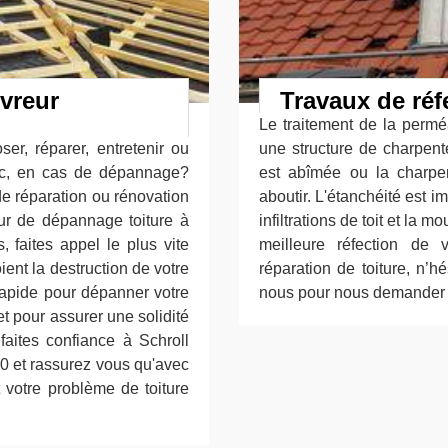
vreur
Travaux de réf
Le traitement de la perméa
er, réparer, entretenir ou
une structure de charpente
Donc, en cas de dépannage?
est abîmée ou la charpe
de réparation ou rénovation
aboutir. L'étanchéité est i
eur de dépannage toiture à
infiltrations de toit et la 
 faites appel le plus vite
meilleure réfection de
ent la destruction de votre
réparation de toiture, n’h
 rapide pour dépanner votre
nous pour nous demander g
t pour assurer une solidité
faites confiance à Schroll
0 et rassurez vous qu'avec
 votre problème de toiture