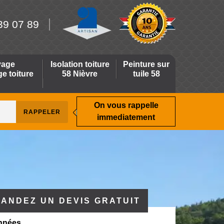
39 07 89
yage
Isolation toiture
Peinture sur
 toiture
58 Nièvre
tuile 58
On vous rappelle
immediatement
ANDEZ UN DEVIS GRATUIT
nnées