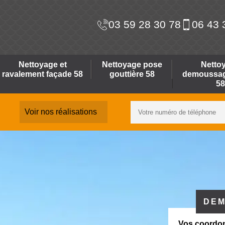
03 59 28 30 78
06 43 
Nettoyage et
Nettoyage pose
Netto
ravalement façade 58
gouttière 58
demoussage
58
Voir nos réalisations
DEM
Vos coordo