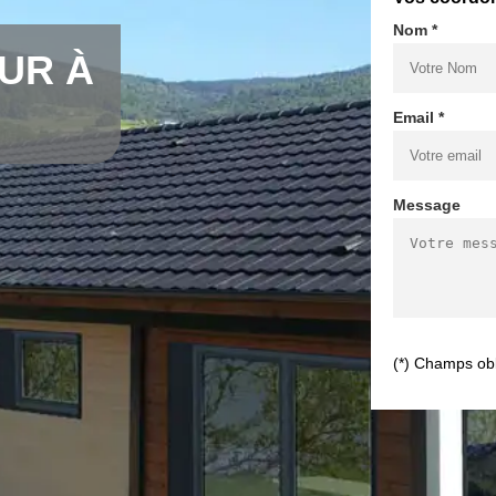
Nom *
UR À
Email *
Message
(*) Champs obl